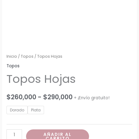
Inicio
/
Topos
/ Topos Hojas
Topos
Topos Hojas
Rango
$
260,000
-
$
290,000
+ ¡Envío gratuito!
de
Dorado
Plata
precios:
desde
Topos
AÑADIR AL
CARRITO