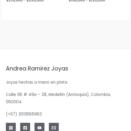
$
210,000
-
$
230,000
$
100,000
-
$
120,000
de
de
precios:
precios:
desde
desde
$210,000
$100,000
hasta
hasta
$230,000
$120,000
Andrea Ramirez Joyas
Joyas hechas a mano en plata.
Calle 95 # 49a – 28, Medellín (Antioquia), Colombia,
050004.
(+57) 3013556963