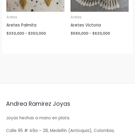
Aretes
Aretes
Aretes Palmita
Aretes Victoria
Rango
Rango
$
330,000
-
$
350,000
$
580,000
-
$
620,000
de
de
precios:
precios:
desde
desde
$330,000
$580,000
hasta
hasta
$350,000
$620,000
Andrea Ramirez Joyas
Joyas hechas a mano en plata.
Calle 95 # 49a – 28, Medellín (Antioquia), Colombia,