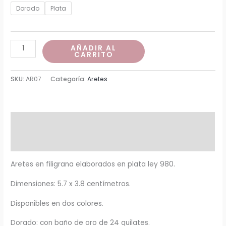
de
Dorado
Plata
precios:
desde
Aretes
AÑADIR AL
CARRITO
Mandala
$300,000
cantidad
SKU:
AR07
Categoría:
Aretes
hasta
$330,000
Descripción
Información adicional
Aretes en filigrana elaborados en plata ley 980.
Dimensiones: 5.7 x 3.8 centímetros.
Disponibles en dos colores.
Dorado: con baño de oro de 24 quilates.