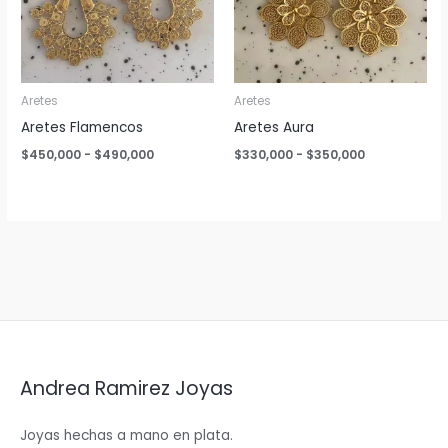
Aretes
Aretes
Aretes Flamencos
Aretes Aura
Rango
Rango
$
450,000
-
$
490,000
$
330,000
-
$
350,000
de
de
precios:
precios:
desde
desde
$450,000
$330,000
hasta
hasta
$490,000
$350,000
Andrea Ramirez Joyas
Joyas hechas a mano en plata.