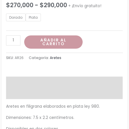
Rango
$
270,000
-
$
290,000
+ ¡Envío gratuito!
de
Dorado
Plata
precios:
desde
Aretes
AÑADIR AL
CARRITO
Ana
$270,000
cantidad
SKU:
AR26
Categoría:
Aretes
hasta
$290,000
Descripción
Información adicional
Aretes en filigrana elaborados en plata ley 980.
Dimensiones: 7.5 x 2.2 centímetros.
Disponibles en dos colores.