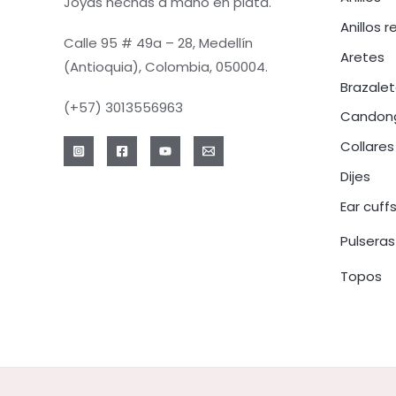
Joyas hechas a mano en plata.
Anillos r
Calle 95 # 49a – 28, Medellín
Aretes
(Antioquia), Colombia, 050004.
Brazale
(+57) 3013556963
Candon
Collares
Dijes
Ear cuff
Pulseras
Topos