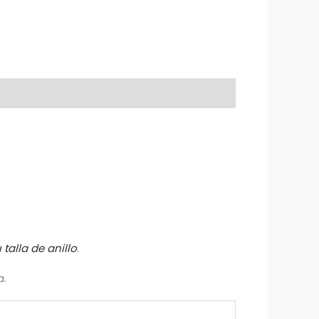
talla de anillo
.
a.