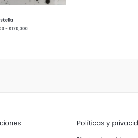
Estella
Rango
00
-
$
170,000
de
precios:
desde
$150,000
hasta
$170,000
ciones
Políticas y privaci