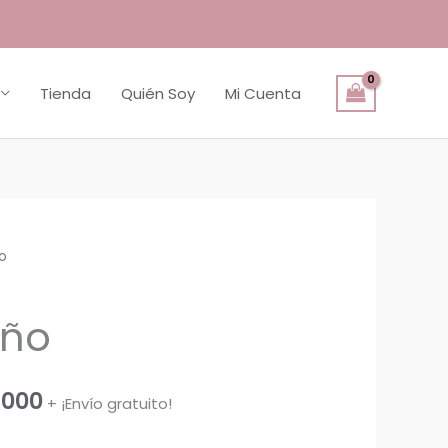
Tienda
Quién Soy
Mi Cuenta
ño
oño
Rango
,000
+ ¡Envío gratuito!
de