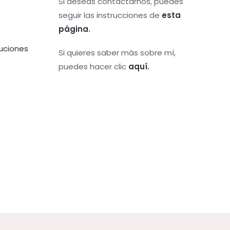
Si deseas contactarnos, puedes
seguir las instrucciones de
esta
página
.
uciones
Si quieres saber más sobre mí,
puedes hacer clic
aquí
.