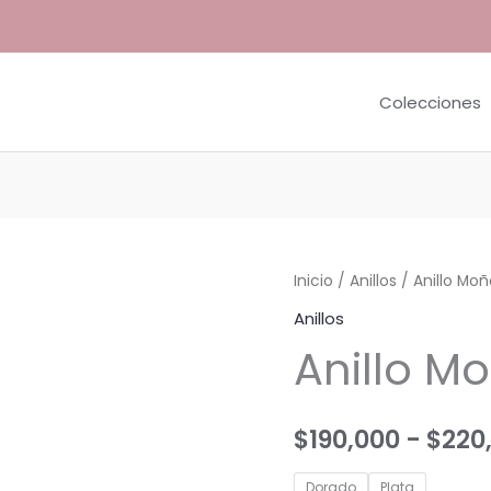
Compra ahora y paga después con Addi
Colecciones
Inicio
/
Anillos
/ Anillo Mo
Anillos
Anillo M
$
190,000
-
$
220
Dorado
Plata