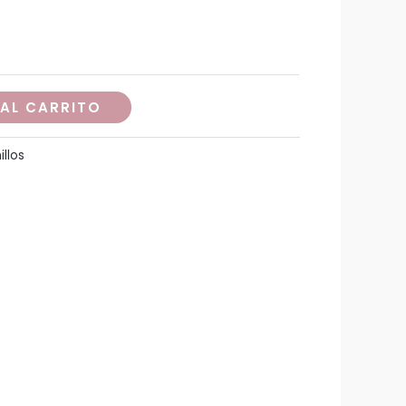
precios:
desde
$190,000
 AL CARRITO
hasta
illos
$220,000