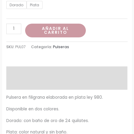
de
Dorado
Plata
precios:
desde
Pulsera
AÑADIR AL
CARRITO
Lina
$190,000
cantidad
SKU:
PUL07
Categoría:
Pulseras
hasta
$210,000
Descripción
Información adicional
Pulsera en filigrana elaborada en plata ley 980.
Disponible en dos colores.
Dorado: con baño de oro de 24 quilates.
Plata: color natural y sin baño.