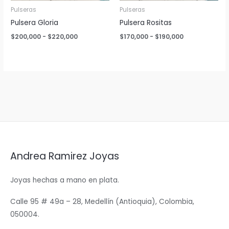
Pulseras
Pulseras
Pulsera Gloria
Pulsera Rositas
Rango
Rango
$
200,000
-
$
220,000
$
170,000
-
$
190,000
de
de
precios:
precios:
desde
desde
$200,000
$170,000
hasta
hasta
$220,000
$190,000
Andrea Ramirez Joyas
Joyas hechas a mano en plata.
Calle 95 # 49a – 28, Medellín (Antioquia), Colombia,
050004.