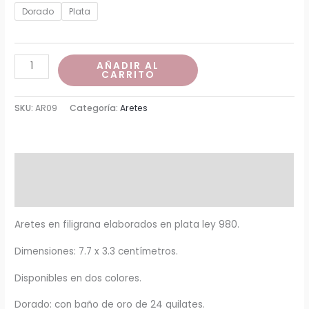
de
Dorado
Plata
precios:
desde
Aretes
AÑADIR AL
CARRITO
Palmita
$330,000
cantidad
SKU:
AR09
Categoría:
Aretes
hasta
$350,000
Descripción
Información adicional
Aretes en filigrana elaborados en plata ley 980.
Dimensiones: 7.7 x 3.3 centímetros.
Disponibles en dos colores.
Dorado: con baño de oro de 24 quilates.