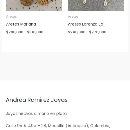
Aretes
Aretes
Aretes Mariana
Aretes Lorenza Ea
Rango
Rango
$
290,000
-
$
310,000
$
240,000
-
$
270,000
de
de
precios:
precios:
desde
desde
$290,000
$240,000
hasta
hasta
$310,000
$270,000
Andrea Ramirez Joyas
Joyas hechas a mano en plata.
Calle 95 # 49a – 28, Medellín (Antioquia), Colombia,